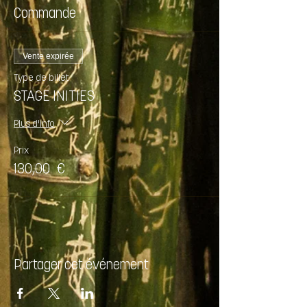
Commande
Vente expirée
Type de billet
STAGE INITIES
Plus d'info
Prix
130,00 €
Partager cet événement