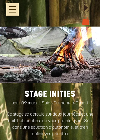
STAGE INITIES
sam. 09 mars
  |  
Saint-Guilhem-le-Désert
Ce stage se déroule sur deux journées et une
nuit. L'objectif est de vous projeter pour 36h
dans une situation d'autonomie, et d'en
définir vos priorités.