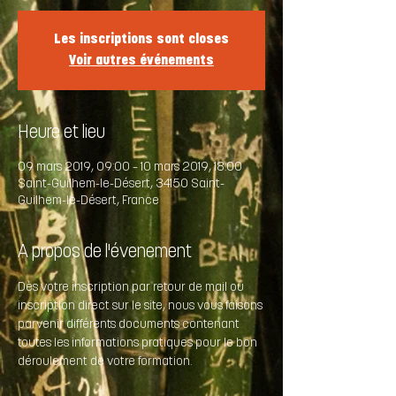
Les inscriptions sont closes
Voir autres événements
Heure et lieu
09 mars 2019, 09:00 – 10 mars 2019, 18:00
Saint-Guilhem-le-Désert, 34150 Saint-
Guilhem-le-Désert, France
A propos de l'évenement
Dès votre inscription par retour de mail ou 
inscription direct sur le site, nous vous faisons 
parvenir différents documents contenant 
toutes les informations pratiques pour le bon 
déroulement de votre formation.