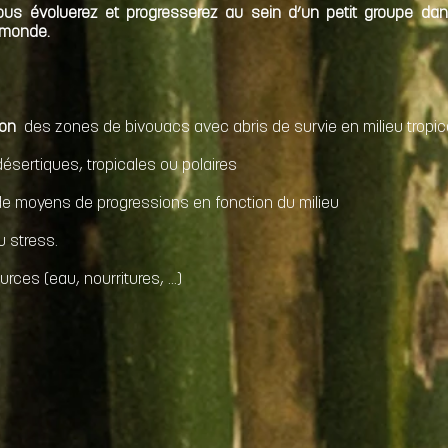
s évoluerez et progresserez au sein d’un petit groupe dan
 monde.
tion
des zones de bivouacs avec abris de survie en milieu tropica
sertiques, tropicales ou polaires
 de moyens de progressions en fonction du milieu
u stress.
rces (eau, nourritures, …)