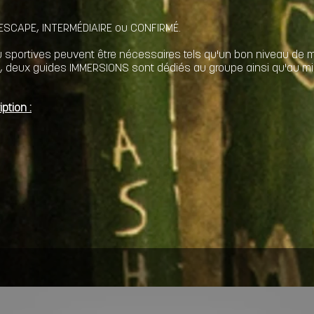
 , ESCAPE, INTERMÉDIAIRE ou CONFIRMÉ.
portives peuvent être nécessaires tels qu'un bon niveau de ma
on, deux guides IMMERSIONS sont dédiés au groupe ainsi qu'au m
ption :