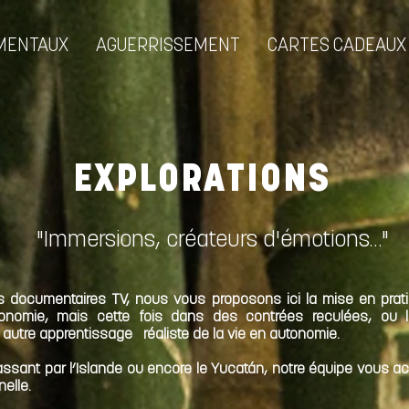
MENTAUX
AGUERRISSEMENT
CARTES CADEAUX
EXPLORATIONS
"Immersions, créateurs d'émotions…"
 documentaires TV, nous vous proposons ici la mise en pratiq
onomie, mais cette fois dans des contrées reculées, ou 
autre apprentissage réaliste de la vie en autonomie.
ssant par l’Islande ou encore le Yucatán, notre équipe vous a
elle.