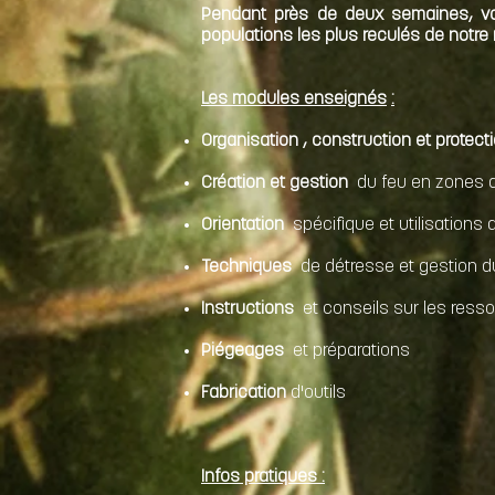
Pendant près de deux semaines, vou
populations les plus reculés de notre
Les modules enseignés
:
Organisation , construction et protec
Création et gestion
du feu en zones dé
Orientation
spécifique et utilisations
Techniques
de détresse et gestion d
Instructions
et conseils sur les ressou
Piégeages
et préparations
Fabrication
d'outils
Infos pratiques :