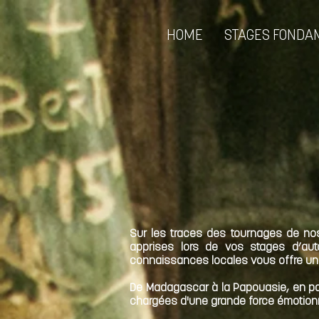
HOME
STAGES FONDA
Sur les traces des tournages de nos
apprises lors de vos stages d’aut
connaissances locales vous offre un 
De Madagascar à la Papouasie, en pa
chargées d'une grande force émotionn