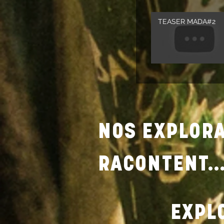
TEASER MADA#2
NOS EXPLOR
RACONTENT..
EXPL