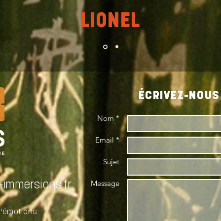
LIONEL
ÉCRIVEZ-NOUS 
Nom *
Email *
Sujet
Message
immersions.fr
d'émotions