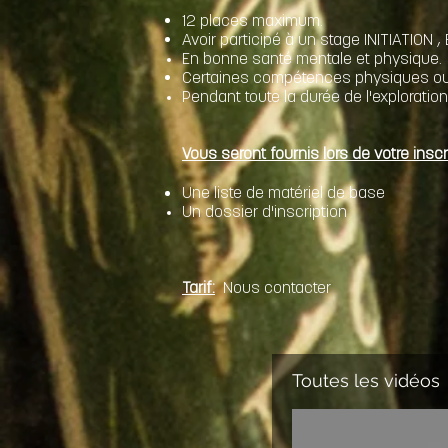
12 places maximum.
Avoir participé à un stage INITIATION
En bonne santé mentale et physique.
Certaines compétences physiques ou s
Pendant toute la durée de l'explorati
Vous seront fournis lors de votre inscri
Une liste de matériel de base
Un dossier d'
inscription
Tarif:
Nous contacter
Toutes les vidéos