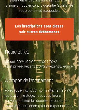
essentiels à la survie dans la nature. Ces
premiers modules sont la garantie "sûreté" de
vos prochaines escapades.
Les inscriptions sont closes
Voir autres événements
Heure et lieu
05 oct. 2024, 09:00 – 16:00 UTC+2
Forêt privée, Pézenas, 34120 Pézenas, France
A propos de l'évenement
Après votre inscription sur le site,  environ 10 
jours avant le stage, nous vous ferons 
parvenir par mail les documents contenant 
toutes les informations pratiques pour le bon 