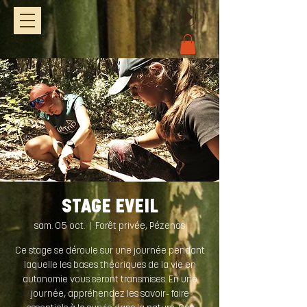
STAGE EVEIL
sam. 05 oct.
  |  
Forêt privée, Pézenas
Ce stage se déroule sur une journée pendant
laquelle les bases théoriques de la vie en
autonomie vous seront transmises. En une
journée, appréhendez les savoir- faire