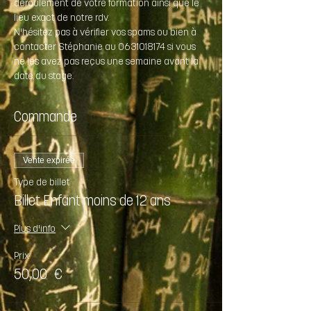
déroulement de votre formation ainsi que le 
lieu exact de notre rdv.
N'hésitez pas à vérifier vos spams ou bien à 
contacter Stéphanie au 0631018174 si vous 
ne les avez pas reçus une semaine avant la 
date du stage.
Commande
Vente expirée
Type de billet
Billet Enfant moins de 12 ans
Plus d'info
Prix
50,00 €