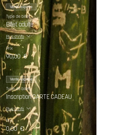
Vente expirée
Type de billet
Billet adulte
Plus d'info
Prix
90,00 €
Vente expirée
Type de billet
Inscription CARTE CADEAU
Plus d'info
Prix
0,00 €