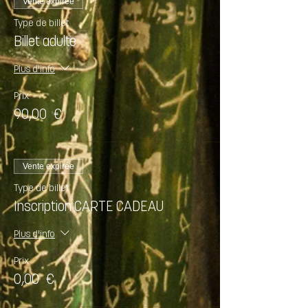
Vente expirée
Type de billet
Billet adulte
Plus d'info
Prix
90,00 €
Vente expirée
Type de billet
Inscription CARTE CADEAU
Plus d'info
Prix
0,00 €