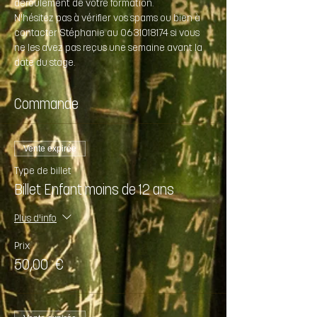
déroulement de votre formation.
N'hésitez pas à vérifier vos spams ou bien à 
contacter Stéphanie au 0631018174 si vous 
ne les avez pas reçus une semaine avant la 
date du stage.
Commande
Vente expirée
Type de billet
Billet Enfant moins de 12 ans
Plus d'info
Prix
50,00 €