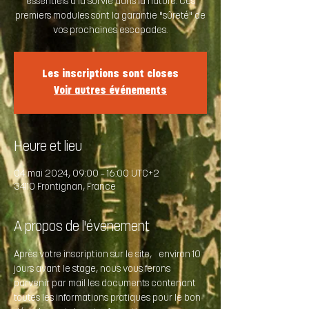
essentiels à la survie dans la nature. Ces
premiers modules sont la garantie "sûreté" de
vos prochaines escapades.
Les inscriptions sont closes
Voir autres événements
Heure et lieu
04 mai 2024, 09:00 – 16:00 UTC+2
34110 Frontignan, France
A propos de l'évenement
Après votre inscription sur le site,  environ 10 
jours avant le stage, nous vous ferons 
parvenir par mail les documents contenant 
toutes les informations pratiques pour le bon 