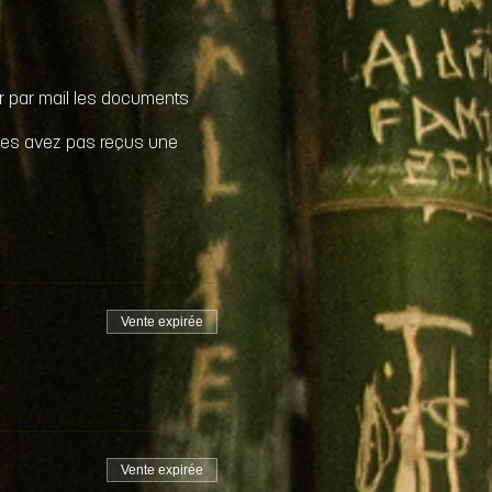
ir par mail les documents
 les avez pas reçus une
Vente expirée
Vente expirée