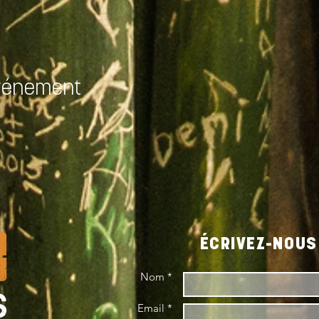
événement
ÉCRIVEZ-NOUS 
Nom *
Email *