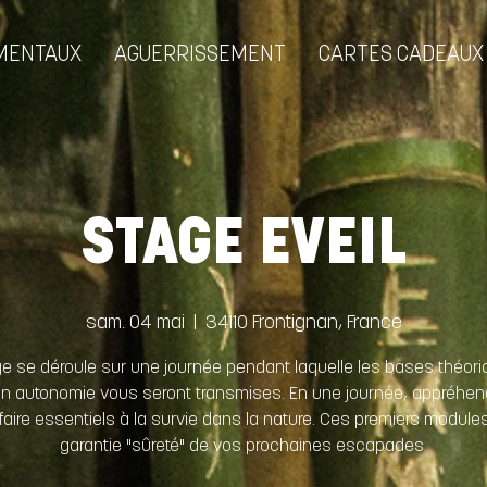
MENTAUX
AGUERRISSEMENT
CARTES CADEAUX
STAGE EVEIL
sam. 04 mai
  |  
34110 Frontignan, France
e se déroule sur une journée pendant laquelle les bases théor
 en autonomie vous seront transmises. En une journée, appréhen
 faire essentiels à la survie dans la nature. Ces premiers modules
garantie "sûreté" de vos prochaines escapades.