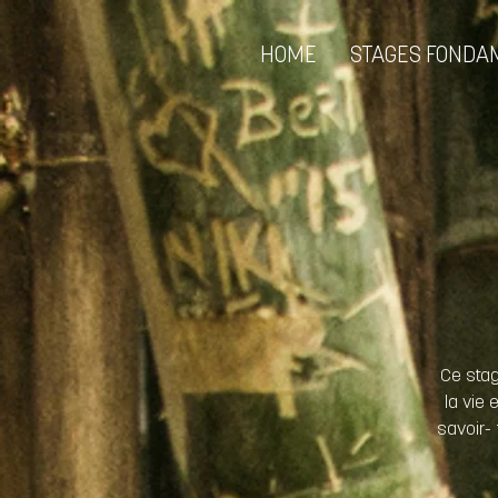
HOME
STAGES FONDA
Ce stag
la vie
savoir-