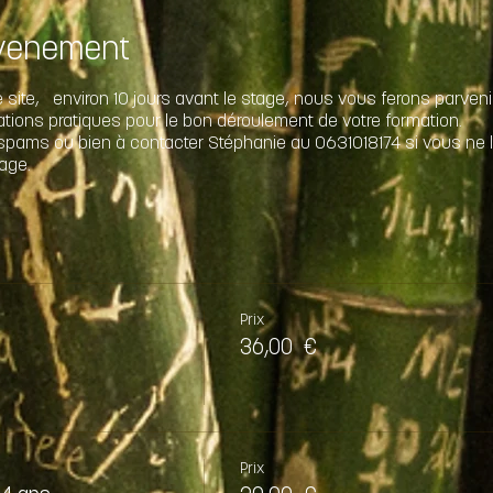
évenement
le site, environ 10 jours avant le stage, nous vous ferons parven
ations pratiques pour le bon déroulement de votre formation.
s spams ou bien à contacter Stéphanie au 0631018174 si vous ne
age.
Prix
36,00 €
Prix