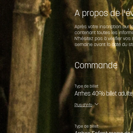
A propos de l'
Après votre inscription sur 
contenant toutes les inform
N'hésitez pas à vérifier vo
semaine avant la date du st
Commande
Type de billet
Arrhes 40% billet adulte
Plus d'info
Type de billet