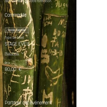
déroulement de votre formation.
Commande
Vente expirée
Type de billet
STAGE EVEIL
Plus d'info
Prix
80,00 €
Partager cet événement