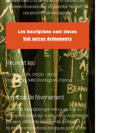
essentiels à la survie dans la nature. Ces
premiers modules sont la garantie "sûreté" de
vos prochaines escapades.
Les inscriptions sont closes
Voir autres événements
Heure et lieu
30 mars 2019, 09:00 – 18:00
Frontignan, 34110 Frontignan, France
A propos de l'évenement
Dès votre inscription par retour de mail ou 
inscription direct sur le site, nous vous faisons 
parvenir différents documents contenant 
toutes les informations pratiques pour le bon 