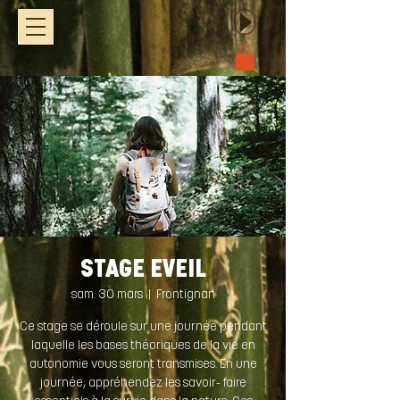
STAGE EVEIL
sam. 30 mars
  |  
Frontignan
Ce stage se déroule sur une journée pendant
laquelle les bases théoriques de la vie en
autonomie vous seront transmises. En une
journée, appréhendez les savoir- faire