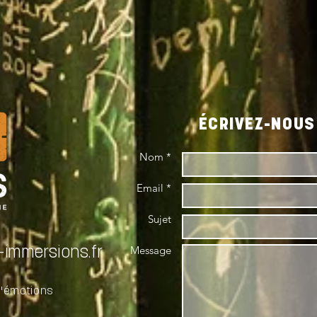
ÉCRIVEZ-NOUS 
Nom *
Email *
Sujet
Message
immersions.fr
d'émotions