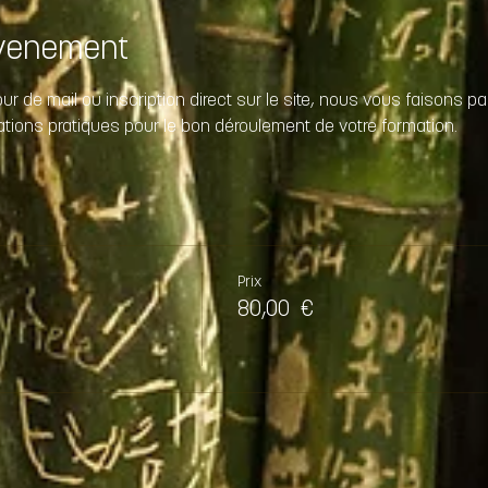
évenement
our de mail ou inscription direct sur le site, nous vous faisons p
ations pratiques pour le bon déroulement de votre formation.
Prix
80,00 €