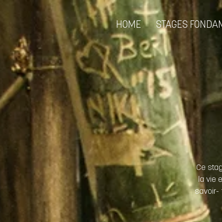
HOME
STAGES FONDA
Ce stag
la vie
savoir-