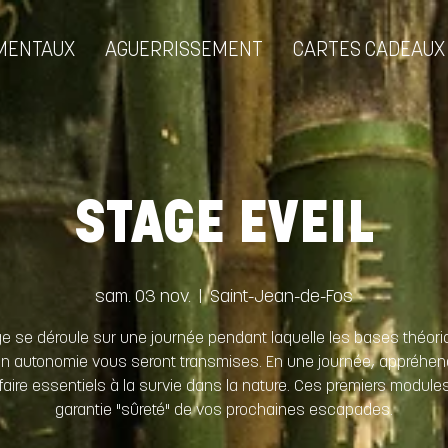
MENTAUX
AGUERRISSEMENT
CARTES CADEAUX
STAGE EVEIL
sam. 03 nov.
  |  
Saint-Jean-de-Fos
e se déroule sur une journée pendant laquelle les bases théor
 en autonomie vous seront transmises. En une journée, appréhen
 faire essentiels à la survie dans la nature. Ces premiers modules
garantie "sûreté" de vos prochaines escapades.