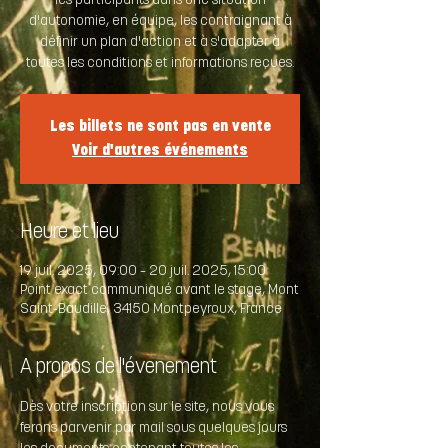
les participants dans une situation
d'autonomie, en équipe, les contraignant à
définir un plan d'action et à s'adapter à
toutes les conditions et informations reçues.
Les billets ne sont pas en vente
Voir d'autres événements
Heure et lieu
19 juil. 2025, 09:00 – 20 juil. 2025, 15:00
Point exact communiqué avant le stage, Mont
Saint-Baudille, 34150 Montpeyroux, France
A propos de l'évenement
Dès votre inscription sur le site, nous vous 
ferons parvenir par mail sous quelques jours 