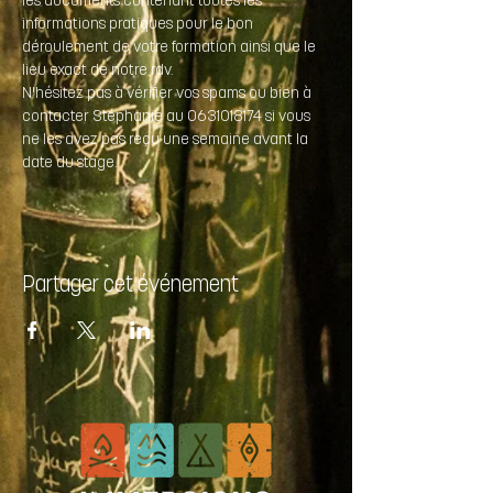
les documents contenant toutes les 
informations pratiques pour le bon 
déroulement de votre formation ainsi que le 
lieu exact de notre rdv.
N'hésitez pas à vérifier vos spams ou bien à 
contacter Stéphanie au 0631018174 si vous 
ne les avez pas reçu une semaine avant la 
date du stage.
Partager cet événement