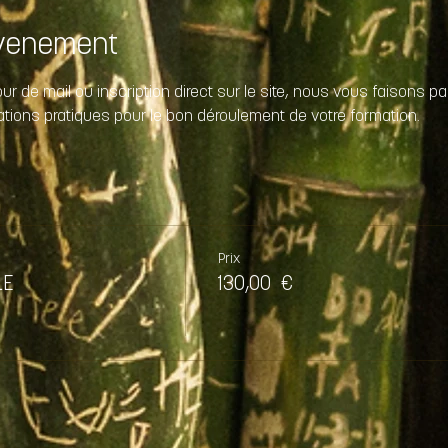
évenement
our de mail ou inscription direct sur le site, nous vous faisons p
ations pratiques pour le bon déroulement de votre formation.
Prix
LE
130,00 €