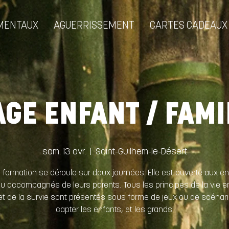
MENTAUX
AGUERRISSEMENT
CARTES CADEAUX
AGE ENFANT / FAMI
sam. 13 avr.
  |  
Saint-Guilhem-le-Désert
 formation se déroule sur deux journées. Elle est ouverte aux e
u accompagnés de leurs parents. Tous les principes de la vie e
et de la survie sont présentés sous forme de jeux ou de scénar
capter les enfants, et les grands.