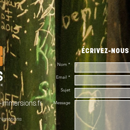
ÉCRIVEZ-NOUS 
Nom *
Email *
Sujet
Message
immersions.fr
d'émotions