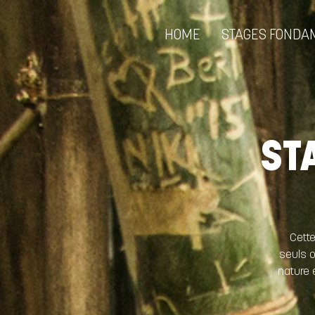
HOME
STAGES FONDA
ST
Cette
seuls o
nature 