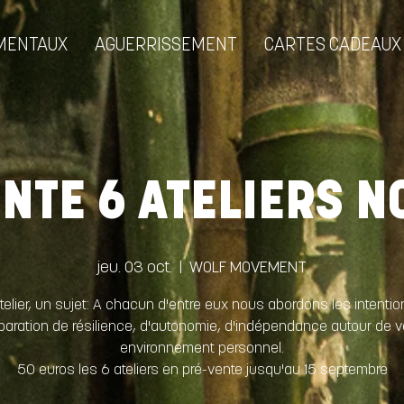
MENTAUX
AGUERRISSEMENT
CARTES CADEAUX
NTE 6 ATELIERS N
jeu. 03 oct.
  |  
WOLF MOVEMENT
telier, un sujet: A chacun d'entre eux nous abordons les intentio
paration de résilience, d'autonomie, d'indépendance autour de v
environnement personnel.
50 euros les 6 ateliers en pré-vente jusqu'au 15 septembre