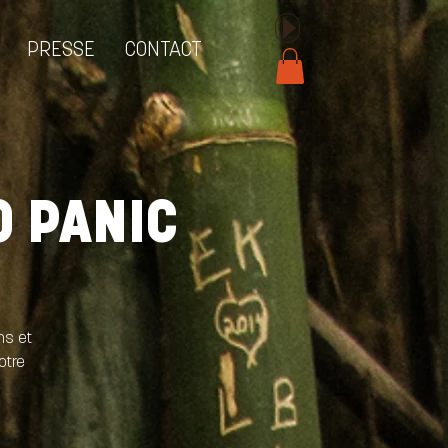
PRESSE
CONTACT
O PANIC
ns et
otre