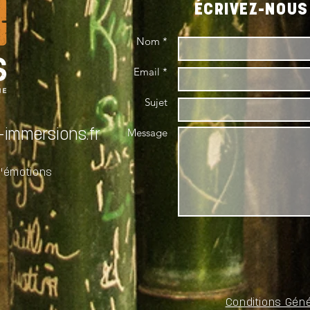
ÉCRIVEZ-NOUS 
Nom *
Email *
Sujet
Message
immersions.fr
d'émotions
Conditions Gén