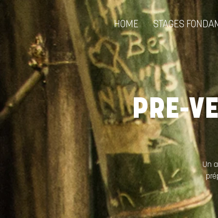
HOME
STAGES FONDA
PRE-VE
Un a
pré