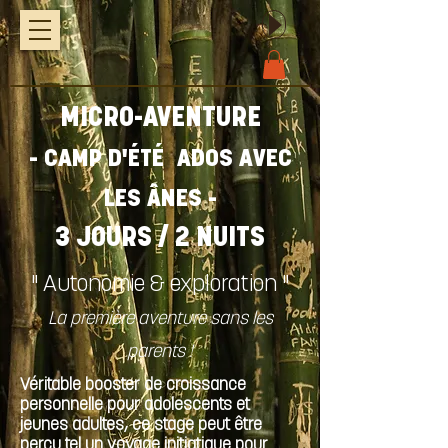
MICRO-AVENTURE
- CAMP
D'ÉTÉ
ADOS AVEC
LES ÂNES -
3 JOURS / 2 NUITS
" Autonomie & exploration "
La première aventure sans les
parents !
V
éritable booster de croissance
personnelle pour adolescents et
jeunes adultes, ce stage peut être
perçu tel un voyage initiatique pour