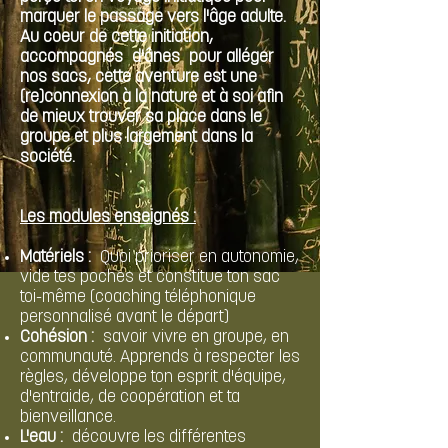
marquer le passage vers l'âge adulte.
Au coeur de cette initiation,
accompagnés
d'ânes
pour alléger
nos sacs, cette aventure est une
(re)connexion à la nature et à soi afin
de mieux trouver sa place dans le
groupe et plus largement dans la
société.
Les modules enseignés :
Matériels :
Quoi prioriser en autonomie,
vide tes poches et constitue ton sac
toi-même (coaching téléphonique
personnalisé avant le départ)
Cohésion :
savoir vivre en groupe, en
communauté. Apprends à respecter les
règles, développe ton esprit d'équipe,
d'entraide, de coopération et ta
bienveillance.
L'eau :
découvre les différentes